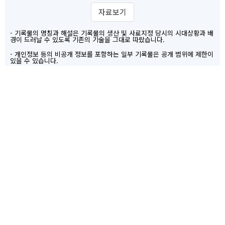
1981년 연차보고서
철
자료보기
1982년 연차보고서
철
- 기록물의 명칭과 해설은 기록물의 생산 및 사료지정 당시의 시대상황과 배
경이 드러날 수 있도록 기존의 기술을 그대로 따랐습니다.
1983년 연차보고서
철
- 개인정보 등의 비공개 정보를 포함하는 일부 기록물은 공개 범위에 제한이
있을 수 있습니다.
1984년 연차보고서
철
1985년 연차보고서
철
1986년 연차보고서
철
인용하기
공유하기
1987년 연차보고서
철
주요정보
상세정보
이용정보
매체정보
1988년 연차보고서
철
기술
건
1989년 연차보고서
철
계층
1990년 연차보고서
철
관리
IT14217
번호
1991년 연차보고서
철
본제
1992년 연차보고서
철