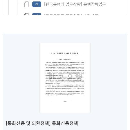
[한국은행의 업무상황] 은행감독업무
건
[한국은행의 업무상황] 수지상황
건
[한국은행의 업무상황] 당행기구의 변동
건
[부록] 금융통화운영위원회의 정부 자문사항 및 정
건
[부록] 금융통화운영위원회 주요 의결사항
건
[부록] 한국은행 또는 금융기관의 업무 및 기능에 
건
[부록] 기구점포 및 역원의 변동
건
[부록] 한국은행 제28기 대차대조표 및 손익계산서
건
1978년 연차보고서
철
1979년 연차보고서
철
1980년 연차보고서
철
[통화신용 및 외환정책] 통화신용정책