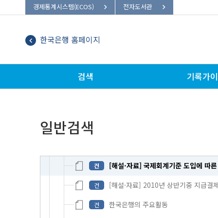
경제통계시스템(ECOS)
전자도서관
조사월보 제64권 제5호 2010년 5월호
철
조사월보 제64권 제6호 2010년 6월호
철
한국은행 홈페이지
조사월보 제64권 제7호 2010년 7월호
철
조사월보 제64권 제8호 2010년 8월호
철
검색
기록가이
조사월보 제64권 제8호 2010년 8월호
건
[경제동향] 최근의 경제동향
건
일반검색
통화정책방향
건
[논고] 지점수가 상호저축은행 경영에 
건
[해설·자료] 국제회계기준 도입에 따른
건
[해설·자료] 2010년 상반기중 지급결
건
한국은행의 주요활동
건