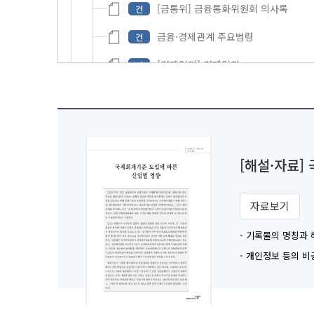
[금통위] 금융통화위원회 의사록
건
금융·경제관계 주요법령
건
[경제일지] 경제일지
건
[통계] 통계
건
[부록] 금융통화위원회 위원명단, 한국
건
조사월보 제64권 제9호 2010년 9월호
철
[해설·자료]
조사월보 제64권 제10호 2010년 10월호
철
조사월보 제64권 제11호 2010년 11월호
자료보기
철
조사월보 제64권 제12호 2010년 12월호
철
- 기록물의 명칭과
- 개인정보 등의 
조사월보 제65권 제1호 2011년 1월호
철
조사월보 제65권 제2호 2011년 2월호
철