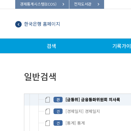
경제통계시스템(ECOS)
전자도서관
조사월보 제63권 제9호 2009년 9월호
철
조사월보 제63권 제10호 2009년 10월호
철
한국은행 홈페이지
조사월보 제63권 제10호 2009년 10
건
[경제동향] 최근의 경제동향
건
검색
기록가이
통화정책방향
건
[논고] 금융시장 불안이 실물경제에 미
건
일반검색
[해설·자료] 2009년 상반기중 자금순
건
한국은행의 주요활동
건
[금통위] 금융통화위원회 의사록
건
[경제일지] 경제일지
건
[통계] 통계
건