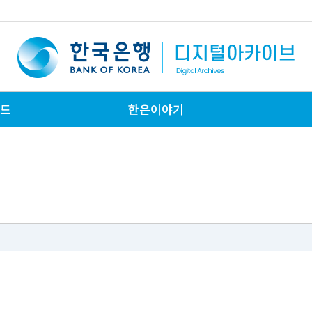
월호
드
한은이야기
치는 영향
환동향(잠정)